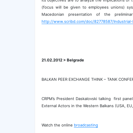
Its objectives are to analyze the implications of 
(focus will be given to employees unions) sys
Macedonian presentation of the prelimin
http://www.scribd.com/doc/82778587/Industrial-
21.02.2012 > Belgrade
BALKAN PEER EXCHANGE THINK – TANK CONFE
CRPM’s President Daskalovski talking first panel
External Actors in the Western Balkans (USA, EU,
Watch the online
broadcasting