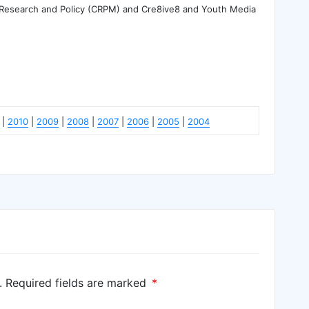
 Research and Policy (CRPM) and Cre8ive8 and Youth Media
|
2010
|
2009
|
2008
|
2007
|
2006
|
2005
|
2004
.
Required fields are marked
*