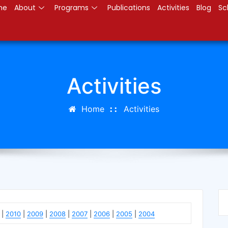
me
About
Programs
Publications
Activities
Blog
Sc
Activities
Home
Activities
|
2010
|
2009
|
2008
|
2007
|
2006
|
2005
|
2004