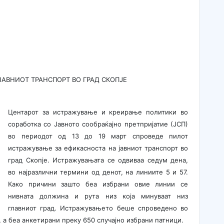
АВНИОТ ТРАНСПОРТ ВО ГРАД СКОПЈЕ
Центарот за истражување и креирање политики во
соработка со Јавното сообраќајно претпријатие (ЈСП)
во периодот од 13 до 19 март спроведе пилот
истражување за ефикасноста на јавниот транспорт во
град Скопје. Истражувањата се одвиваа седум дена,
во најразлични термини од денот, на линиите 5 и 57.
Како причини зашто беа избрани овие линии се
нивната должина и рута низ која минуваат низ
главниот град. Истражувањето беше спроведено во
, а беа анкетирани преку 650 случајно избрани патници.