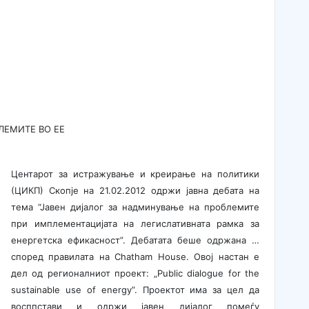
ЛЕМИТЕ ВО ЕЕ
Центарот за истражување и креирање на политики
(ЦИКП) Скопје на 21.02.2012 одржи јавна дебата на
тема “Јавен дијалог за надминување на проблемите
при имплементацијата на легислативната рамка за
енергетска ефикасност”. Дебатата беше одржана …
според правилата на Chatham House. Овој настан е
дел од регионалниот проект: „Public dialogue for the
sustainable use of energy”. Проектот има за цел да
восппстави и одржи јавен дијалог помеѓу