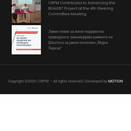
CRPM Contributes to Advancing the
BEALERT Project at the 4th Steering
Committee Meeting
Јавен повик за жени лидерки во
праведната транзицијаво рамките на
Школата за јавни политики „Мајка
Тереза“
Copyright ©2023 | CRPM – All rights reserved | Developed by
MOTION