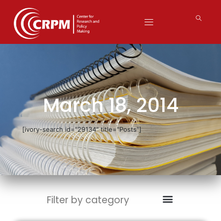
March 18, 2014
[ivory-search id="29134" title="Posts"]
Filter by category