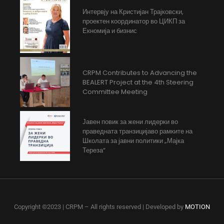
Интервју на Кристијан Трајковски,
проектен координатор во ЦИКП за
Екномија и бизнис
CRPM Contributes to Advancing the
BEALERT Project at the 4th Steering
Committee Meeting
Јавен повик за жени лидерки во
праведната транзицијаво рамките на
Школата за јавни политики „Мајка
Тереза“
Copyright ©2023 | CRPM – All rights reserved | Developed by
MOTION