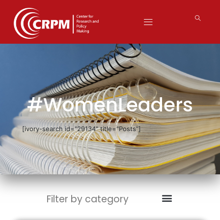
#WomenLeaders
[ivory-search id="29134" title="Posts"]
Filter by category