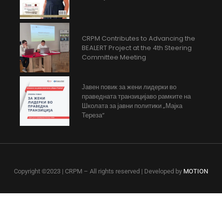
CRPM Contributes to Advancing the
BEALERT Project at the 4th Steering
Committee Meeting
Јавен повик за жени лидерки во
праведната транзицијаво рамките на
Школата за јавни политики „Мајка
Тереза“
Copyright ©2023 | CRPM – All rights reserved | Developed by
MOTION