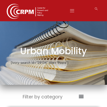
Urban Mobility
[ivory-search id="29134" title="Posts"]
Filter by category