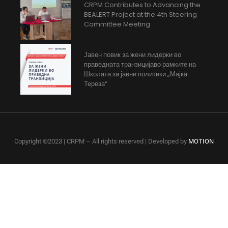
CRPM Contributes to Advancing the
BEALERT Project at the 4th Steering
Committee Meeting
Јавен повик за жени лидерки во
праведната транзицијаво рамките на
Школата за јавни политики „Мајка
Тереза“
Copyright ©2023 | CRPM – All rights reserved | Developed by
MOTION