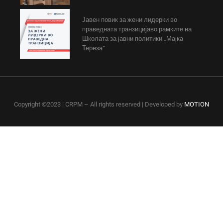
Јавен повик за жени лидерки во
праведната транзицијаво рамките на
Школата за јавни политики „Мајка
Тереза“
Copyright ©2023 | CRPM – All rights reserved | Developed by
MOTION