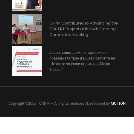
CRPM Contributes to Advancing the
BEALERT Project at the 4th Steering
Committee Meeting
Јавен повик за жени лидерки во
праведната транзицијаво рамките на
Школата за јавни политики „Мајка
Тереза“
Copyright ©2023 | CRPM – All rights reserved | Developed by
MOTION