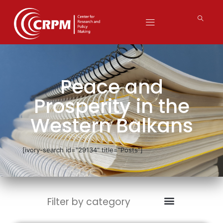
Peace and
Prosperity in the
Western Balkans
[ivory-search id="29134" title="Posts"]
Filter by category