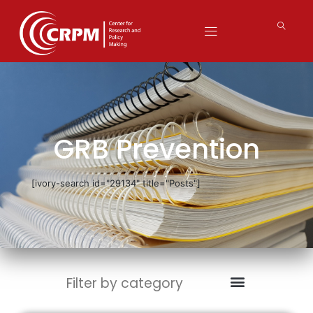
GRB Prevention
[ivory-search id="29134" title="Posts"]
Filter by category