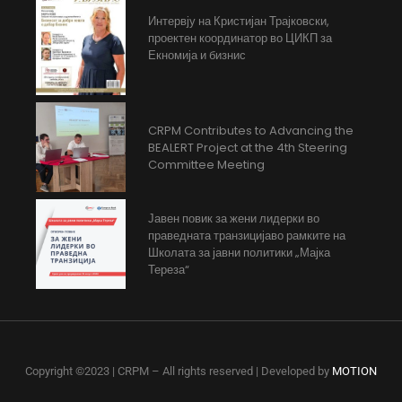
Интервју на Кристијан Трајковски,
проектен координатор во ЦИКП за
Екномија и бизнис
CRPM Contributes to Advancing the
BEALERT Project at the 4th Steering
Committee Meeting
Јавен повик за жени лидерки во
праведната транзицијаво рамките на
Школата за јавни политики „Мајка
Тереза“
Copyright ©2023 | CRPM – All rights reserved | Developed by
MOTION