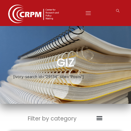
GIZ
[ivory-search id="29134" title="Posts"]
Filter by category