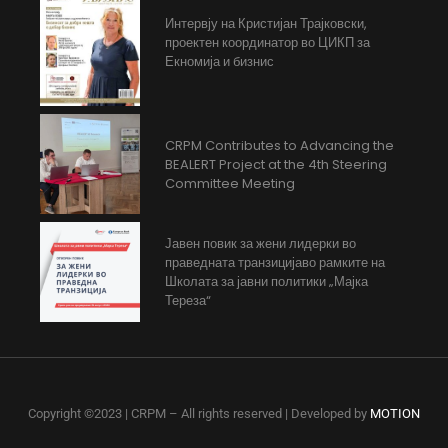
Интервју на Кристијан Трајковски,
проектен координатор во ЦИКП за
Екномија и бизнис
CRPM Contributes to Advancing the
BEALERT Project at the 4th Steering
Committee Meeting
Јавен повик за жени лидерки во
праведната транзицијаво рамките на
Школата за јавни политики „Мајка
Тереза“
Copyright ©2023 | CRPM – All rights reserved | Developed by
MOTION