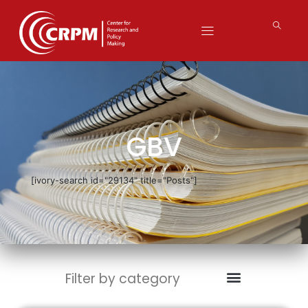
GBV
[ivory-search id="29134" title="Posts"]
Filter by category