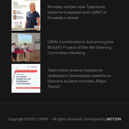
Интервју на Кристијан Трајковски,
проектен координатор во ЦИКП за
Екномија и бизнис
CRPM Contributes to Advancing the
BEALERT Project at the 4th Steering
Committee Meeting
Јавен повик за жени лидерки во
праведната транзицијаво рамките на
Школата за јавни политики „Мајка
Тереза“
Copyright ©2023 | CRPM – All rights reserved | Developed by
MOTION