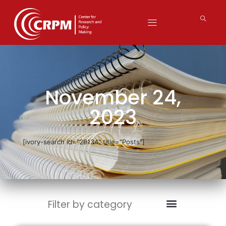
November 24,
2023
[ivory-search id="29134" title="Posts"]
Filter by category