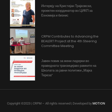
Интервју на Кристијан Трајковски,
проектен координатор во ЦИКП за
Екномија и бизнис
CRPM Contributes to Advancing the
BEALERT Project at the 4th Steering
Committee Meeting
Јавен повик за жени лидерки во
праведната транзицијаво рамките на
Школата за јавни политики „Мајка
Тереза“
Copyright ©2023 | CRPM – All rights reserved | Developed by
MOTION