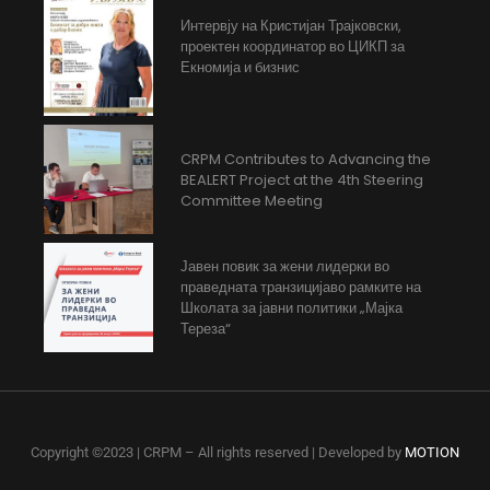
Интервју на Кристијан Трајковски,
проектен координатор во ЦИКП за
Екномија и бизнис
CRPM Contributes to Advancing the
BEALERT Project at the 4th Steering
Committee Meeting
Јавен повик за жени лидерки во
праведната транзицијаво рамките на
Школата за јавни политики „Мајка
Тереза“
Copyright ©2023 | CRPM – All rights reserved | Developed by
MOTION