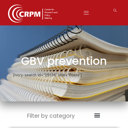
GBV prevention
[ivory-search id="29134" title="Posts"]
Filter by category