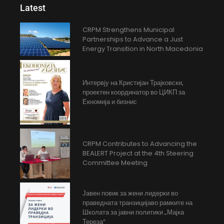
Latest
CRPM Strengthens Municipal
Partnerships to Advance a Just
Energy Transition in North Macedonia
Интервју на Кристијан Трајковски,
проектен координатор во ЦИКП за
Екномија и бизнис
CRPM Contributes to Advancing the
BEALERT Project at the 4th Steering
Committee Meeting
Јавен повик за жени лидерки во
праведната транзицијаво рамките на
Школата за јавни политики „Мајка
Тереза“