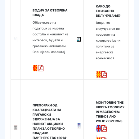
КАКО ДО
ВОДИЧ ЗА ОТВОРЕНА
ЕФИКАСНО
ВЛАДА
ВКЛУЧУВАЊЕ?
Објавување на
Водич за
податоци за имотна
вклучување во
состојба и конфликт на
процесот на
интереси, буџети и
креирање јавни
граѓански активизам –
политики за
Специјален извештај
енергетска
ефикасност
MONITORING THE
ПРЕПОРАКИ ОД
HIDDEN ECONOMY
КОАЛИЦИЈАТА НА
IN MACEDONIA:
ГРАЃАНСКИ
TRENDS AND
ЗДРУЖЕНИЈА ЗА
POLICY OPTIONS
НОВИОТ АКЦИСКИ
ПЛАН ЗА ОТВОРЕНО
ВЛАДИНО
,
ПАРТНЕРСТВО (2014-