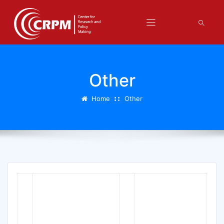
Other
Home
Other