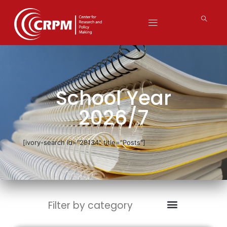
School Year
2026/7
[ivory-search id="29134" title="Posts"]
Filter by category