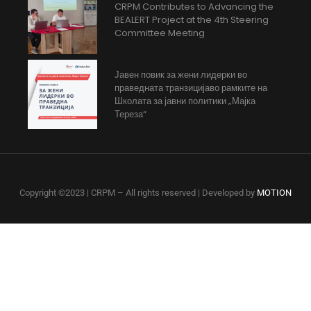
CRPM Contributes to Advancing the
BEALERT Project at the 4th Steering
Committee Meeting
Јавен повик за жени лидерки во
праведната транзицијаво рамките на
Школата за јавни политики „Мајка
Тереза“
Copyright ©2023 | CRPM – All rights reserved | Developed by
MOTION