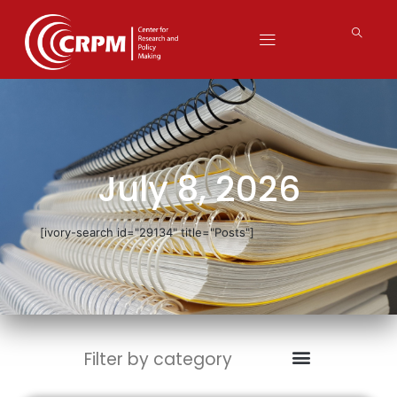
July 8, 2026
[ivory-search id="29134" title="Posts"]
Filter by category