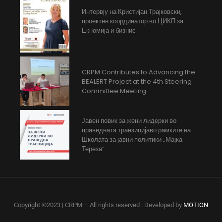
Интервју на Кристијан Трајковски,
проектен координатор во ЦИКП за
Екномија и бизнис
CRPM Contributes to Advancing the
BEALERT Project at the 4th Steering
Committee Meeting
Јавен повик за жени лидерки во
праведната транзицијаво рамките на
Школата за јавни политики „Мајка
Тереза“
Copyright ©2023 | CRPM – All rights reserved | Developed by
MOTION