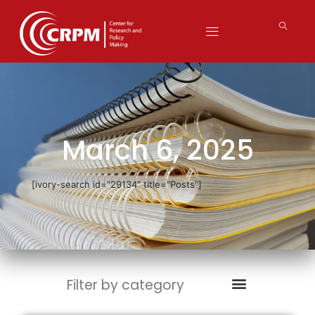
March 6, 2025
[ivory-search id="29134" title="Posts"]
Filter by category