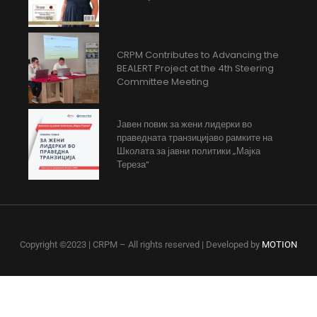
CRPM Contributes to Advancing the
BEALERT Project at the 4th Steering
Committee Meeting
Јавен повик за жени лидерки во
праведната транзицијаво рамките на
Школата за јавни политики „Мајка
Тереза“
Copyright ©2023 | CRPM – All rights reserved | Developed by
MOTION