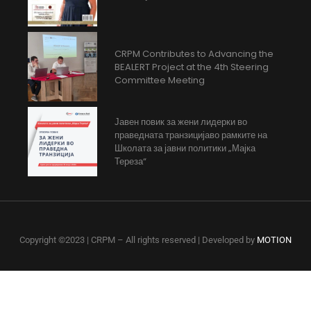
CRPM Contributes to Advancing the
BEALERT Project at the 4th Steering
Committee Meeting
Јавен повик за жени лидерки во
праведната транзицијаво рамките на
Школата за јавни политики „Мајка
Тереза“
Copyright ©2023 | CRPM – All rights reserved | Developed by
MOTION