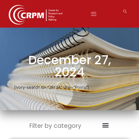
December 27,
2024
[ivory-search id="29134" title="Posts"]
Filter by category