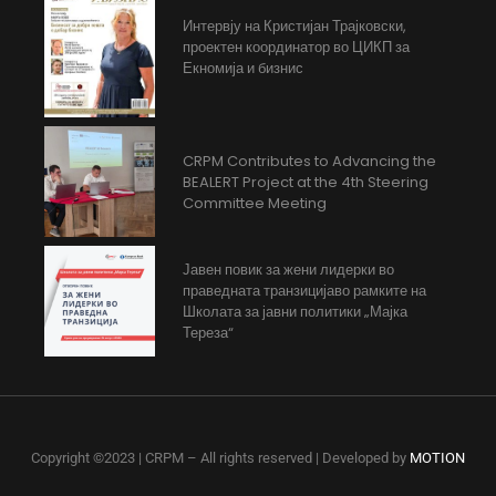
Интервју на Кристијан Трајковски,
проектен координатор во ЦИКП за
Екномија и бизнис
CRPM Contributes to Advancing the
BEALERT Project at the 4th Steering
Committee Meeting
Јавен повик за жени лидерки во
праведната транзицијаво рамките на
Школата за јавни политики „Мајка
Тереза“
Copyright ©2023 | CRPM – All rights reserved | Developed by
MOTION