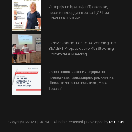
Интервју на Кристијан Трајковски,
проектен координатор во ЦИКП за
Екномија и бизнис
CRPM Contributes to Advancing the
BEALERT Project at the 4th Steering
Committee Meeting
Јавен повик за жени лидерки во
праведната транзицијаво рамките на
Школата за јавни политики „Мајка
Тереза“
Copyright ©2023 | CRPM – All rights reserved | Developed by
MOTION