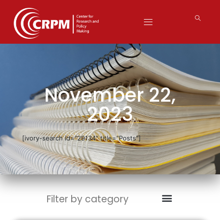
November 22,
2023
[ivory-search id="29134" title="Posts"]
Filter by category