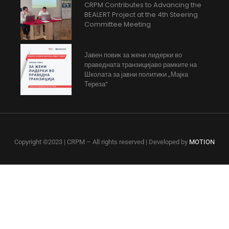
CRPM Contributes to Advancing the
BEALERT Project at the 4th Steering
Committee Meeting
Јавен повик за жени лидерки во
праведната транзицијаво рамките на
Школата за јавни политики „Мајка
Тереза“
Copyright ©2023 | CRPM – All rights reserved | Developed by
MOTION