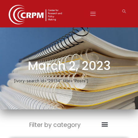
March 2, 2023
[ivory-search id="29134" title="Posts"]
Filter by category