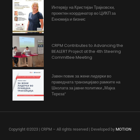
Интервју на Кристијан Трајковски,
проектен координатор во ЦИКП за
Екномија и бизнис
CRPM Contributes to Advancing the
BEALERT Project at the 4th Steering
Committee Meeting
Јавен повик за жени лидерки во
праведната транзицијаво рамките на
Школата за јавни политики „Мајка
Тереза“
Copyright ©2023 | CRPM – All rights reserved | Developed by
MOTION