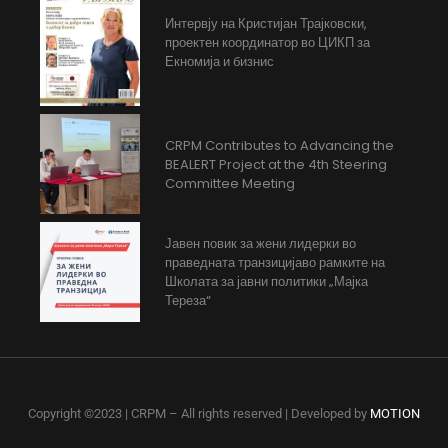
Интервју на Кристијан Трајковски,
проектен координатор во ЦИКП за
Екномија и бизнис
CRPM Contributes to Advancing the
BEALERT Project at the 4th Steering
Committee Meeting
Јавен повик за жени лидерки во
праведната транзицијаво рамките на
Школата за јавни политики „Мајка
Тереза“
Copyright ©2023 | CRPM – All rights reserved | Developed by
MOTION