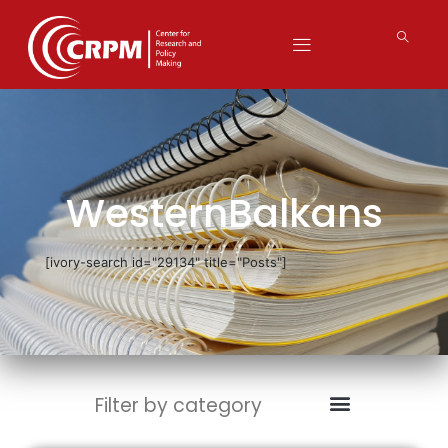
WesternBalkans
[ivory-search id="29134" title="Posts"]
Filter by category