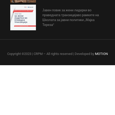
Јавен повик за жени лидерки во
праведната транзицијаво рамките на
Школата за јавни политики „Мајка
Тереза“
Copyright ©2023 | CRPM – All rights reserved | Developed by
MOTION