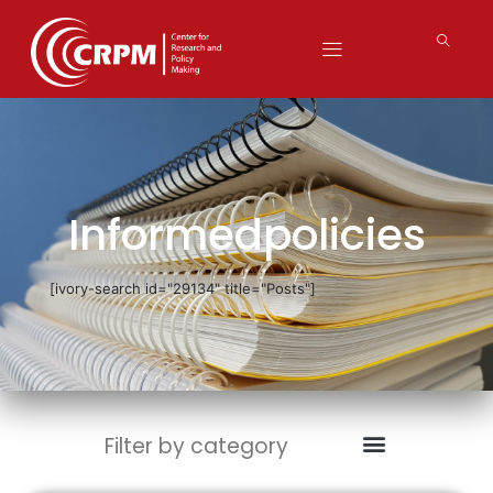
Informedpolicies
[ivory-search id="29134" title="Posts"]
Filter by category