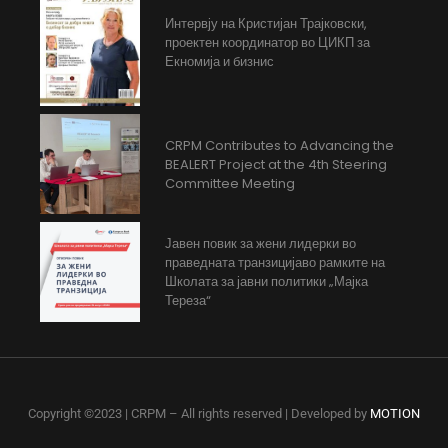
Интервју на Кристијан Трајковски,
проектен координатор во ЦИКП за
Екномија и бизнис
CRPM Contributes to Advancing the
BEALERT Project at the 4th Steering
Committee Meeting
Јавен повик за жени лидерки во
праведната транзицијаво рамките на
Школата за јавни политики „Мајка
Тереза“
Copyright ©2023 | CRPM – All rights reserved | Developed by
MOTION