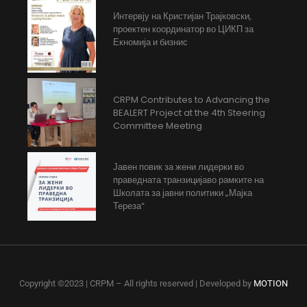
Интервју на Кристијан Трајковски,
проектен координатор во ЦИКП за
Екномија и бизнис
CRPM Contributes to Advancing the
BEALERT Project at the 4th Steering
Committee Meeting
Јавен повик за жени лидерки во
праведната транзицијаво рамките на
Школата за јавни политики „Мајка
Тереза“
Copyright ©2023 | CRPM – All rights reserved | Developed by
MOTION