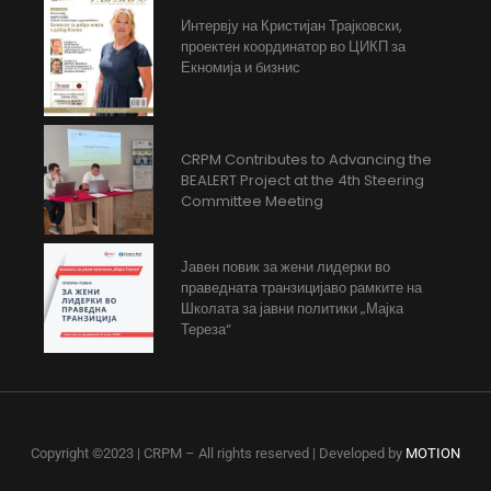
Интервју на Кристијан Трајковски,
проектен координатор во ЦИКП за
Екномија и бизнис
CRPM Contributes to Advancing the
BEALERT Project at the 4th Steering
Committee Meeting
Јавен повик за жени лидерки во
праведната транзицијаво рамките на
Школата за јавни политики „Мајка
Тереза“
Copyright ©2023 | CRPM – All rights reserved | Developed by
MOTION