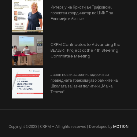
Интервју на Кристијан Трајковски,
проектен координатор во ЦИКП за
Екномија и бизнис
CRPM Contributes to Advancing the
BEALERT Project at the 4th Steering
Committee Meeting
Јавен повик за жени лидерки во
праведната транзицијаво рамките на
Школата за јавни политики „Мајка
Тереза“
Copyright ©2023 | CRPM – All rights reserved | Developed by
MOTION