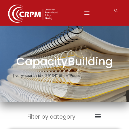
CapacityBuilding
[ivory-search id="29134" title="Posts"]
Filter by category