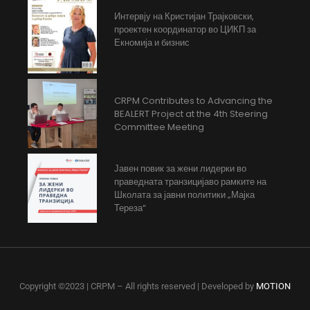
Интервју на Кристијан Трајковски,
проектен координатор во ЦИКП за
Екномија и бизнис
CRPM Contributes to Advancing the
BEALERT Project at the 4th Steering
Committee Meeting
Јавен повик за жени лидерки во
праведната транзицијаво рамките на
Школата за јавни политики „Мајка
Тереза“
Copyright ©2023 | CRPM – All rights reserved | Developed by
MOTION