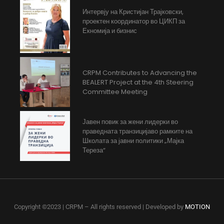
Интервју на Кристијан Трајковски,
проектен координатор во ЦИКП за
Екномија и бизнис
CRPM Contributes to Advancing the
BEALERT Project at the 4th Steering
Committee Meeting
Јавен повик за жени лидерки во
праведната транзицијаво рамките на
Школата за јавни политики „Мајка
Тереза“
Copyright ©2023 | CRPM – All rights reserved | Developed by
MOTION