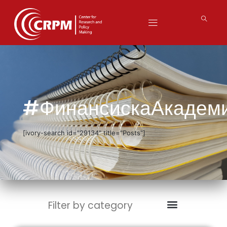
#ФинансискаАкадеми
[ivory-search id="29134" title="Posts"]
Filter by category