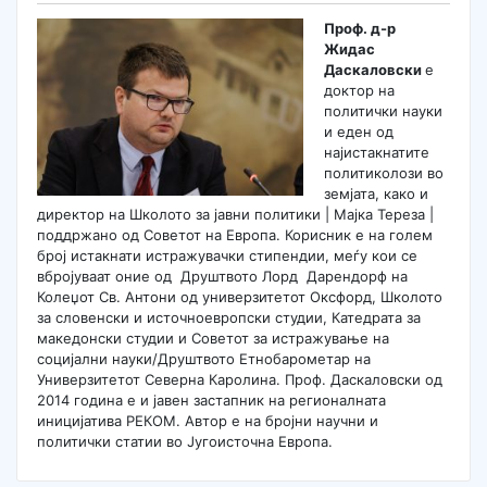
Проф. д-р
Жидас
Даскаловски
е
доктор на
политички науки
и еден од
најистакнатите
политиколози во
земјата, како и
директор на Школото за јавни политики | Мајка Тереза |
поддржано од Советот на Европа. Корисник е на голем
број истакнати истражувачки стипендии, меѓу кои се
вбројуваат оние од Друштвото Лорд Дарендорф на
Колеџот Св. Антони од универзитетот Оксфорд, Школото
за словенски и источноевропски студии, Катедрата за
македонски студии и Советот за истражување на
социјални науки/Друштвото Етнобарометар на
Универзитетот Северна Каролина. Проф. Даскаловски од
2014 година е и јавен застапник на регионалната
иницијатива РЕКОМ. Автор е на бројни научни и
политички статии во Југоисточна Европа.