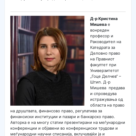
Д-р Кристина
Мишева
е
вонреден
професор и
Раководител на
Катедрата за
Деловно право
на Правниот
факултет при
Универзитетот
„Гоце Делчев“ –
Штип. Д-р
Мишева предава
и спроведува
истражувања од
областа на право
на друштвата, финансово право, регулатива за
финансиски институции и пазари и банкарско право.
Авторка е на многу статии презентирани на меѓународни
конференции и објавени во конференциски трудови и
меѓународни научни списанија, вклучувајќи ја и