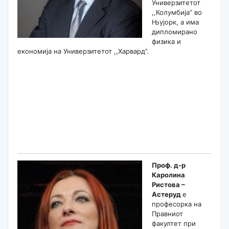
Универзитетот
,,Колумбија” во
Њујорк, а има
дипломирано
физика и
економија на Универзитетот ,,Харвард’’.
Проф. д-р
Каролина
Ристова –
Астеруд
е
професорка на
Правниот
факултет при