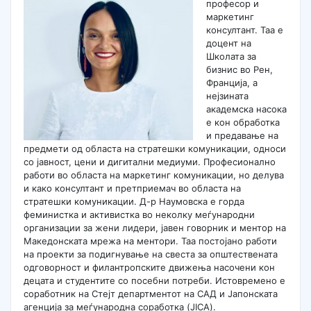
професор и
маркетинг
консултант. Таа е
доцент на
Школата за
бизнис во Рен,
Франција, а
нејзината
академска насока
е кон обработка
и предавање на
предмети од областа на стратешки комуникации, односи
со јавност, цени и дигитални медиуми. Професионално
работи во областа на маркетинг комуникации, но делува
и како консултант и претприемач во областа на
стратешки комуникации. Д-р Наумовска е горда
феминистка и активистка во неколку меѓународни
организации за жени лидери, јавен говорник и ментор на
Македонската мрежа на ментори. Таа постојано работи
на проекти за подигнување на свеста за општествената
одговорност и филантропските движења насочени кон
децата и студентите со посебни потреби. Истовремено е
соработник на Стејт департментот на САД и Јапонската
агенција за меѓународна соработка (JICA).