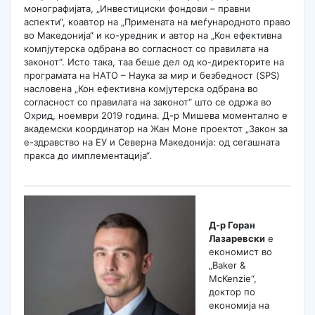
монографијата, „Инвестициски фондови – правни
аспекти“, коавтор на „Примената на меѓународното право
во Македонија“ и ко-уредник и автор на „Кон ефективна
компјутерска одбрана во согласност со правилата на
законот“. Исто така, таа беше дел од ко-директорите на
програмата на НАТО – Наука за мир и безбедност (SPS)
насловена „Кон ефективна комјутерска одбрана во
согласност со правилата на законот“ што се одржа во
Охрид, ноември 2019 година. Д-р Мишева моментално е
академски координатор на Жан Моне проектот „Закон за
е-здравство на ЕУ и Северна Македонија: од сегашната
пракса до имплементација“.
Д-р Горан
Лазаревски
е
економист во
„Baker &
McKenzie“,
доктор по
економија на