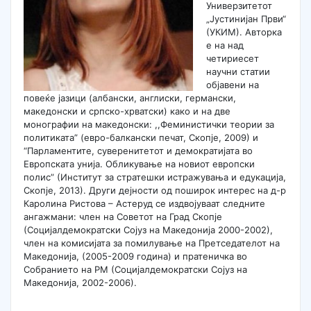
Универзитетот
„Јустинијан Први“
(УКИМ). Авторка
е на над
четириесет
научни статии
објавени на
повеќе јазици (албански, англиски, германски,
македонски и српско-хрватски) како и на две
монографии на македонски: ,,Феминистички теории за
политиката” (евро-балкански печат, Скопје, 2009) и
“Парламентите, суверенитетот и демократијата во
Европската унија. Обликување на новиот европски
полис” (Институт за стратешки истражувања и едукација,
Скопје, 2013). Други дејности од поширок интерес на д-р
Каролина Ристова – Астеруд се издвојуваат следните
ангажмани: член на Советот на Град Скопје
(Социјалдемократски Сојуз на Македонија 2000-2002),
член на комисијата за помилување на Претседателот на
Македонија, (2005-2009 година) и пратеничка во
Собранието на РМ (Социјалдемократски Сојуз на
Македонија, 2002-2006).