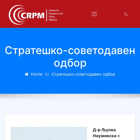
Стратешко-советодавен
одбор
Home
Стратешко-советодавен одбор
Д-р Љупка
Наумовска
е