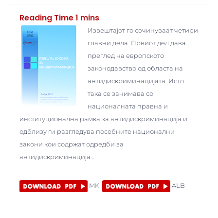
Извештајот го сочинуваат четири
главни дела. Првиот дел дава
преглед на европското
законодавство од областа на
антидискриминацијата. Исто
така се занимава со
националната правна и
институционална рамка за антидискриминација и
одблизу ги разгледува посебните национални
закони кои содржат одредби за
антидискриминација…
MK
ALB