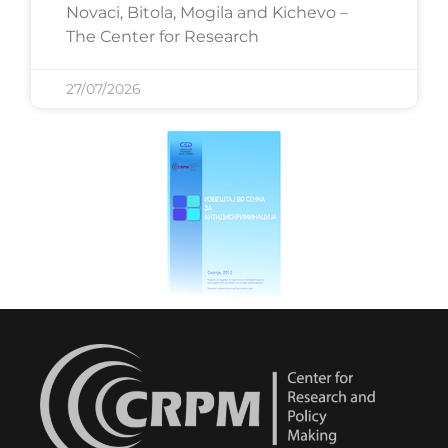
Novaci, Bitola, Mogila and Kichevo –
The Center for Research
27/07/2026