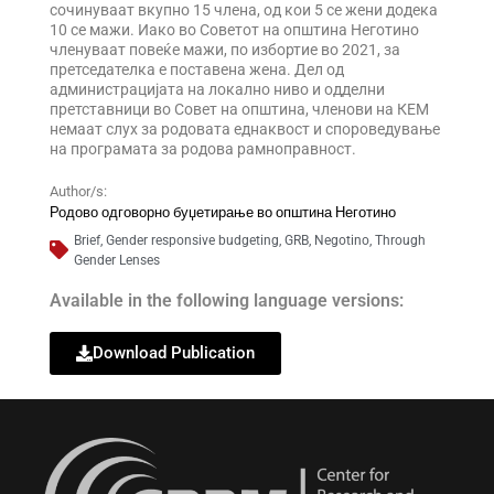
сочинуваат вкупно 15 члена, од кои 5 се жени додека
10 се мажи. Иако во Советот на општина Неготино
членуваат повеќе мажи, по избортие во 2021, за
претседателка е поставена жена. Дел од
администрацијата на локално ниво и одделни
претставници во Совет на општина, членови на КЕМ
немаат слух за родовата еднаквост и спороведување
на програмата за родова рамноправност.
Author/s:
Родово одговорно буџетирање во општина Неготино
Brief
,
Gender responsive budgeting
,
GRB
,
Negotino
,
Through
Gender Lenses
Available in the following language versions:
Download Publication