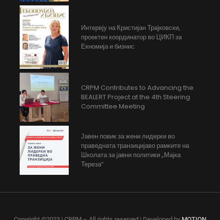
Интервју на Кристијан Трајковски,
проектен координатор во ЦИКП за
Екномија и бизнис
CRPM Contributes to Advancing the
BEALERT Project at the 4th Steering
Committee Meeting
Јавен повик за жени лидерки во
праведната транзицијаво рамките на
Школата за јавни политики „Мајка
Тереза“
Copyright ©2023 | CRPM – All rights reserved | Developed by
MOTION