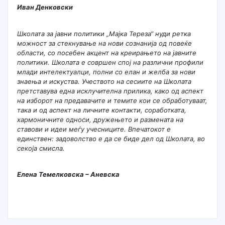
Иван Денковски
Школата за јавни политики „Мајка Тереза“ нуди ретка
можност за стекнување на нови сознанија од повеќе
области, со посебен акцент на креирањето на јавните
политики. Школата е совршен спој на различни профили
млади интелектуалци, полни со елан и желба за нови
знаења и искуства. Учеството на сесиите на Школата
претставува една исклучителна прилика, како од аспект
на изборот на предавачите и темите кои се обработуваат,
така и од аспект на личните контакти, соработката,
хармоничните односи, дружењето и размената на
ставови и идеи меѓу учесниците. Впечатокот е
единствен: задоволство е да се биде дел од Школата, во
секоја смисла.
Елена Темелковска – Аневска