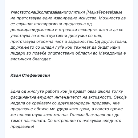
УчествотонаШколатазајавниполитики |МајкаТереза|заме
не претставува едно извонредно искуство. Можноста да
се слушнат инспиративни предавања од
реномиранидомашни и странски експерти, како и да се
учествува во конструктивни дискусии со нив,
претставува огромна чест и задоволство.Од другастрана,
дружењето со млади луѓе кои тежнеат да бидат идни
лидери во повеќе општествени области во Македонија е
вистински благодет.
Иван Стефановски
Една од многуте работи кои ја прават оваа школа толку
фасцинантна елудиот интензитетот на активности. Секоја
недела се среќавам со другизвонреден предавач, чие
предавање обично ме удира како гром, а воисто време
ме просветлува како молња. Голема благодарност до
тимот нашколата. Со нетрпение го очекувам следното
предавање!