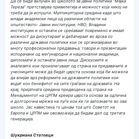
Да се биде вклучен во Школото за јавни политики “Мајка
Тереза“ претставува привилегија и можност која никој не
треба да ја испушти. Мултикултурна средина каде што
млади академски лица од различни области на
општеството: Јавни институции; НВО; Владини
институции и останати се среќаваат повремено и имаат
можност да дискутираат и дебатираат во врска со
различни државни политики кои се организирани во
многу професионални предавања; говори и презентации
испорачани од меѓународни и национални академци,
дипломати и останати јавни лица. Дискусиите и
анализите кои произлегуваат од страна на предавачите и
учесниците може да бидат цврста основа која би можела
да влијае врз реформите на државните политики кои
водат кон бенефитот на сите граѓани на државата. На
крај, пријатната средина предводена од страна на
Менаџментот на ЦРПМ креира цврста основа за одлична
и долгорочна мрежа на луѓе кои ќе ги запознаете во ова
школо. Јас навистина го ценам тоа што Советот на
Европа и ЦРПМ ми овозможија да бидам дел од третата
генерација.
Шукриана Статовци