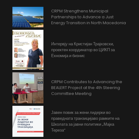
CRPM Strengthens Municipal
Partnerships to Advance a Just
Energy Transition in North Macedonia
Интервју на Кристијан Трајковски,
проектен координатор во ЦИКП за
Екномија и бизнис
CRPM Contributes to Advancing the
BEALERT Project at the 4th Steering
Committee Meeting
Јавен повик за жени лидерки во
праведната транзицијаво рамките на
Школата за јавни политики „Мајка
Тереза“