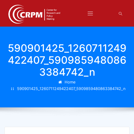
590901425_1260711249
422407_590985948086
3384742_n
Home
590901425_1260711249422407_5909859480863384742_n