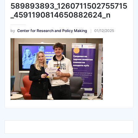
589893893_1260711502755715
_4591190814650882624_n
by
Center for Research and Policy Making
01/12/2025