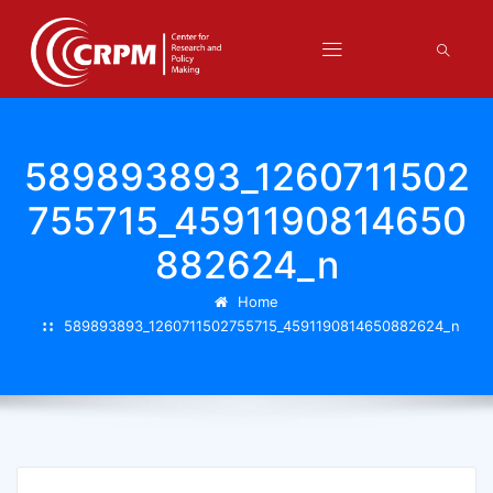
589893893_1260711502
755715_4591190814650
882624_n
Home
589893893_1260711502755715_4591190814650882624_n