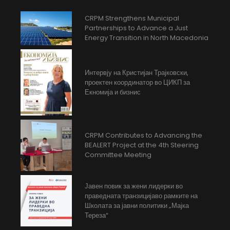
CRPM Strengthens Municipal
Partnerships to Advance a Just
Energy Transition in North Macedonia
Интервју на Кристијан Трајковски,
проектен координатор во ЦИКП за
Екномија и бизнис
CRPM Contributes to Advancing the
BEALERT Project at the 4th Steering
Committee Meeting
Јавен повик за жени лидерки во
праведната транзицијаво рамките на
Школата за јавни политики „Мајка
Тереза“