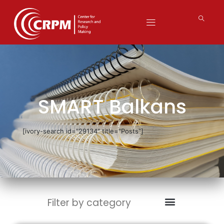
SMART Balkans
[ivory-search id="29134" title="Posts"]
Filter by category