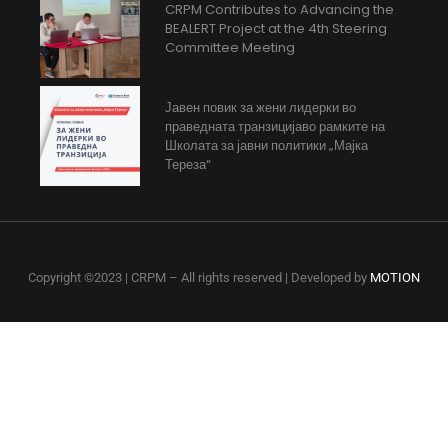
CRPM Contributes to Advancing the
BEALERT Project at the 4th Steering
Committee Meeting
Јавен повик за жени лидерки во
праведната транзицијаво рамките на
Школата за јавни политики „Мајка
Тереза“
Copyright ©2023 | CRPM – All rights reserved | Developed by
MOTION