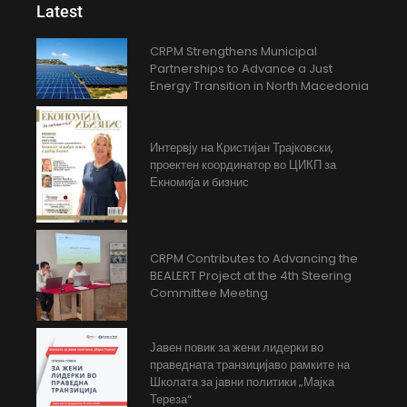
Latest
CRPM Strengthens Municipal
Partnerships to Advance a Just
Energy Transition in North Macedonia
Интервју на Кристијан Трајковски,
проектен координатор во ЦИКП за
Екномија и бизнис
CRPM Contributes to Advancing the
BEALERT Project at the 4th Steering
Committee Meeting
Јавен повик за жени лидерки во
праведната транзицијаво рамките на
Школата за јавни политики „Мајка
Тереза“