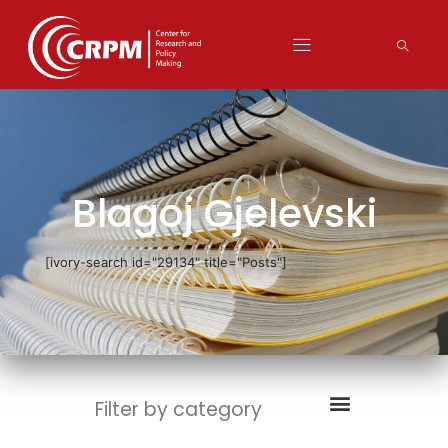
Blagoj Gjelevski
[ivory-search id="29134" title="Posts"]
Filter by category