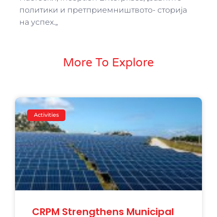
политики и претприемништвото- сторија
на успех.„
More To Explore
Activities
CRPM Strengthens Municipal