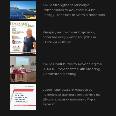
CRPM Strengthens Municipal
Partnerships to Advance a Just
Energy Transition in North Macedonia
Интервју на Кристијан Трајковски,
проектен координатор во ЦИКП за
Екномија и бизнис
CRPM Contributes to Advancing the
BEALERT Project at the 4th Steering
Committee Meeting
Јавен повик за жени лидерки во
праведната транзицијаво рамките на
Школата за јавни политики „Мајка
Тереза“