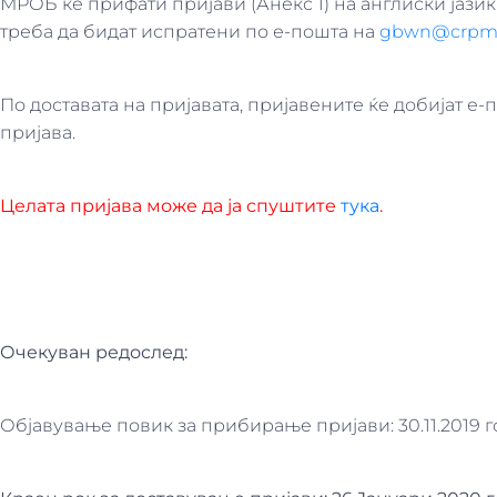
МРОБ ќе прифати пријави (Анекс 1) на англиски јазик 
треба да бидат испратени по е-пошта на
gbwn@crpm
По доставата на пријавата, пријавените ќе добијат е-
пријава.
Целата пријава може да ја спуштите
тука
.
Очекуван редослед:
Објавување повик за прибирање пријави: 30.11.2019 г