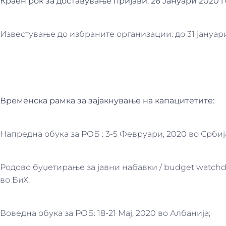
Краен рок за доставување пријави: 26 Jануари 2020 го
Известување до избраните организации: до 31 јануар
Временска рамка за зајакнување на капацитетите:
Напредна обука за РОБ : 3-5 Февруари, 2020 во Србиј
Родово буџетирање за јавни набавки / budget watchd
во БиХ;
Воведна обука за РОБ: 18-21 Мај, 2020 во Албанија;