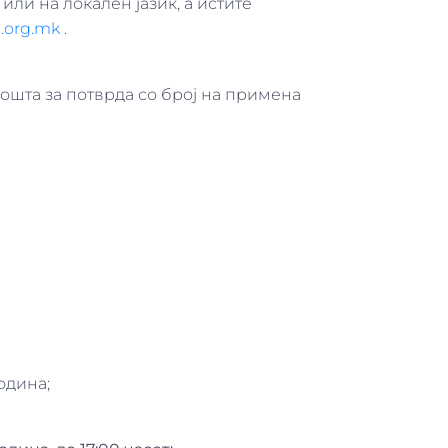
или на локален јазик, а истите
.org.mk
.
пошта за потврда со број на примена
одина;