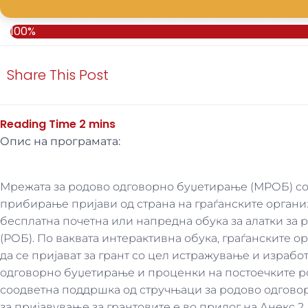
100%
Share This Post
Опис на програмата:
Мрежата за родово одговорно буџетирање (МРОБ) со 
прибирање пријави од страна на граѓанските органи
бесплатна почетна или напредна обука за алатки за
(РОБ). По ваквата интерактивна обука, граѓанските о
да се пријават за грант со цел истражување и израбо
одговорно буџетирање и проценки на постоечките ро
соодветна поддршка од стручњаци за родово одгово
за пријавување за грантовите е во прилог на Анекс 2