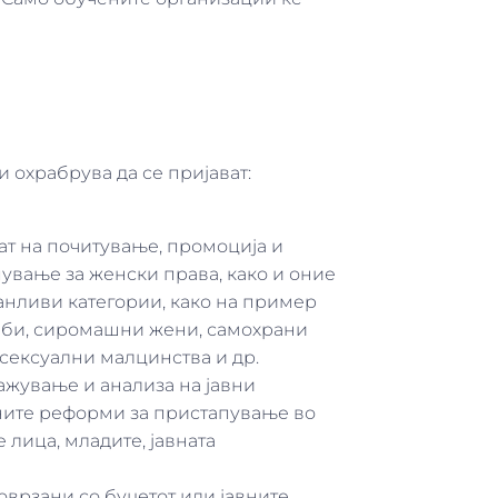
 охрабрува да се пријават:
ат на почитување, промоција и
пување за женски права, како и оние
анливи категории, како на пример
еби, сиромашни жени, самохрани
 сексуални малцинства и др.
ажување и анализа на јавни
дните реформи за пристапување во
 лица, младите, јавната
врзани со буџетот или јавните