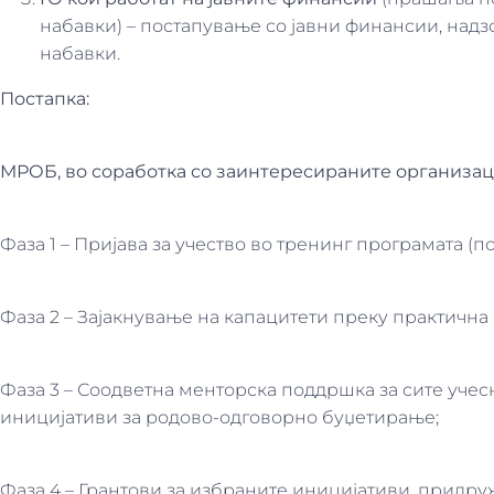
набавки) – постапување со јавни финансии, надзо
набавки.
Постапка:
МРОБ, во соработка со заинтересираните организации
Фаза 1 – Пријава за учество во тренинг програмата (по
Фаза 2 – Зајакнување на капацитети преку практична
Фаза 3 – Соодветна менторска поддршка за сите учес
иницијативи за родово-одговорно буџетирање;
Фаза 4 – Грантови за избраните иницијативи, придр