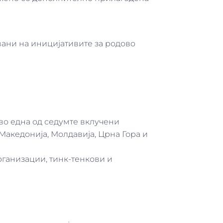
вани на иницијативите за родовo
во една од седумте вклучени
Македонија, Молдавија, Црна Гора и
рганизации, тинк-тенкови и