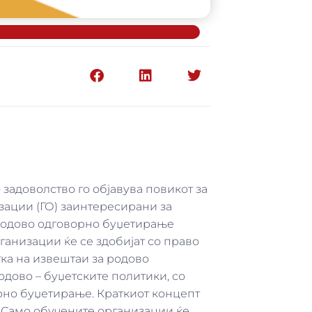
задоволство го објавува повикот за
зации (ГО) заинтересирани за
 родово одговорно буџетирање
рганизации ќе се здобијат со право
тка на извештаи за родово
дово – буџетските политики, со
рно буџетирање. Краткиот концепт
. Само обучените организации ќе