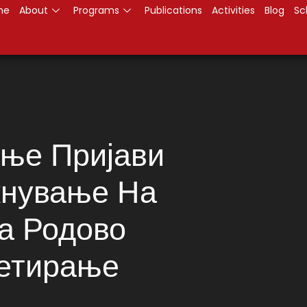
me
About
Programs
Publications
Activities
Blog
Sc
ње Пријави
кнување На
а Родово
џетирање