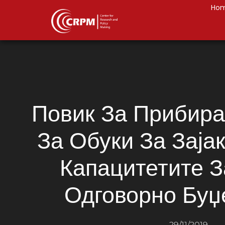
Ho
Повик За Прибира
За Обуки За Заја
Капацитетите З
Одговорно Бу
29/11/2019