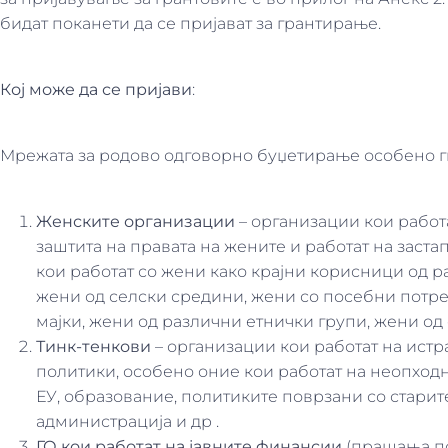
бидат поканети да се пријават за грантирање.
Кој може да се пријави
:
Мрежата за родово одговорно буџетирање особено ги
Женските организации
– организации кои работ
заштита на правата на жените и работат на заста
кои работат со жени како крајни корисници од р
жени од селски средини, жени со посебни потр
мајки, жени од различни етнички групи, жени од
Тинк-тенкови
– организации кои работат на истр
политики, особено оние кои работат на неопхо
ЕУ, образование, политиките поврзани со старите
администрација и др .
ГО
кои работат на јавните финансии
(прашања по