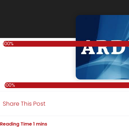
100%
100%
Share This Post