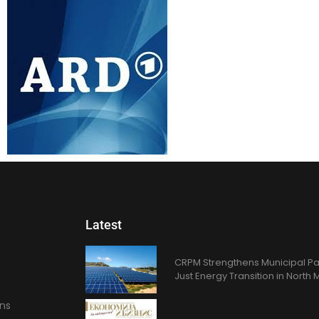
Latest
CRPM Strengthens Municipal Pa
Just Energy Transition in Nort
ons