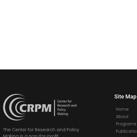
Site Map
Home
About
Programs
The Center for Research and Policy
Publicati
Making is a non-for-profit