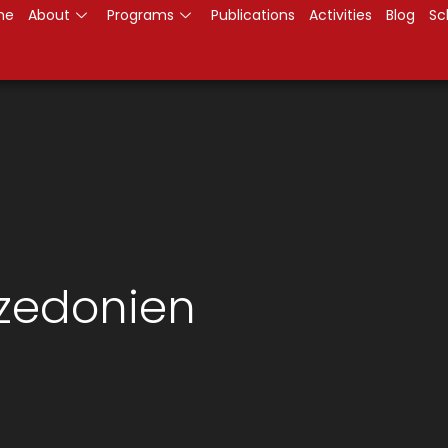
me
About
Programs
Publications
Activities
Blog
Sc
azedonien