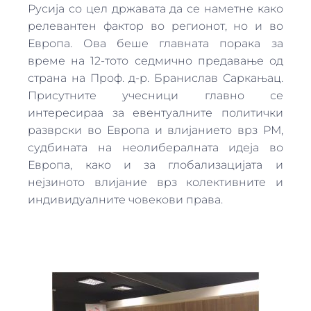
Русија со цел државата да се наметне како
релевантен фактор во регионот, но и во
Европа. Ова беше главната порака за
време на 12-тото седмично предавање од
страна на Проф. д-р. Бранислав Саркањац.
Присутните учесници главно се
интересираа за евентуалните политички
разврски во Европа и влијанието врз РМ,
судбината на неолибералната идеја во
Европа, како и за глобализацијата и
нејзиното влијание врз колективните и
индивидуалните човекови права.