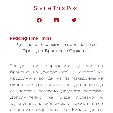
Share This Post
Дванаесетто седмично предавање со
Проф. д-р. Бранислав Саркањац
Трендот низ европските држави на
бранење на „сувереното“ и „своето“ ќе
продолжи и во иднина, па Македонија ќе
биде приморана внимателно да следи и да
се постави согласно дадената состојба.
Дополнително, ќе биде полезно и
зајакнување на економската соработката со
останатите земји како што се Кина, Индија и