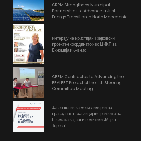
CRPM Strengthens Municipal
Partnerships to Advance a Just
Energy Transition in North Macedonia
Интервју на Кристијан Трајковски,
проектен координатор во ЦИКП за
Екномија и бизнис
CRPM Contributes to Advancing the
BEALERT Project at the 4th Steering
Committee Meeting
Јавен повик за жени лидерки во
праведната транзицијаво рамките на
Школата за јавни политики „Мајка
Тереза“