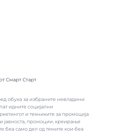
от Смарт Старт
 ред обука за избраните невладини
 пат идните социјални
ркетингот и техниките за промоција
си јавноста, промоции, креирање
е беа само дел од темите кои беа