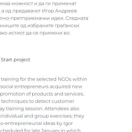
 имаа можност и да ги применат
 а од предавачот Игор Андреев
ално-претприемачки идеи. Следната
тавниците од избраните граѓански
како истиот да се примени во
 Start project
 training for the selected NGOs within
r social entrepreneurs acquired new
romotion of products and services.
es, techniques to detect customer
ay training session. Attendees also
individual and group exercises; they
io-entrepreneurial ideas by Igor
scheduled for late January in which