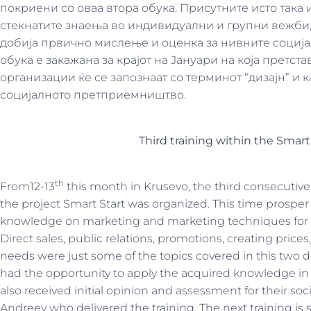
покриени со оваа втора обука. Присутните исто така
стекнатите знаења во индивидуални и групни вежби,
добија првично мислење и оценка за нивните социј
обука е закажана за крајот на Јануари на која претс
организации ќе се запознаат со терминот “дизајн” и 
социјалното претприемништво.
Third
training within the Smart
th
From12-13
this month in Krusevo, the third consecutive
the project Smart Start was organized. This time prospe
knowledge on marketing and marketing techniques for p
Direct sales, public relations, promotions, creating pric
needs were just some of the topics covered in this two d
had the opportunity to apply the acquired knowledge in 
also received initial opinion and assessment for their soc
Andreev who delivered the training. The next training is 