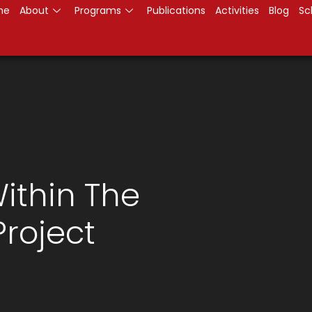
me
About
Programs
Publications
Activities
Blog
Sc
Within The
Project