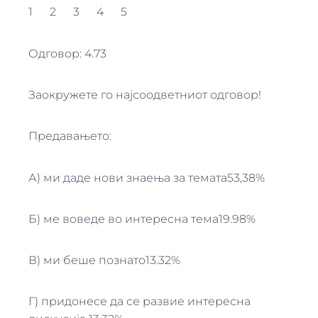
1 2 3 4 5
Одговор: 4.73
Заокружете го најсоодветниот одговор!
Предавањето:
А) ми даде нови знаења за темата53,38%
Б) ме воведе во интересна тема19.98%
В) ми беше познато13.32%
Г) придонесе да се развие интересна