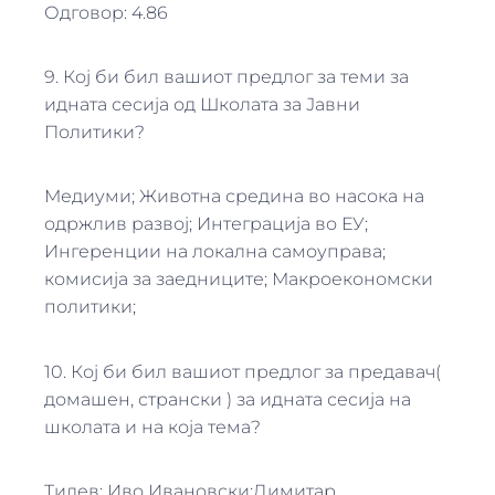
Одговор: 4.86
9. Кој би бил вашиот предлог за теми за
идната сесија од Школата за Јавни
Политики?
Медиуми; Животна средина во насока на
одржлив развој; Интеграција во ЕУ;
Ингеренции на локална самоуправа;
комисија за заедниците; Макроекономски
политики;
10. Кој би бил вашиот предлог за предавач(
домашен, странски ) за идната сесија на
школата и на која тема?
Тилев; Иво Ивановски;Димитар