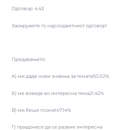
Одговор: 4.43
Заокружете го најсоодветниот одговор!
Предавањето:
А) ми даде нови знаења за темата50.02%
Б) ме воведе во интересна тема21.42%
В) ми беше познато7.14%
Г) придонесе да се развие интересна