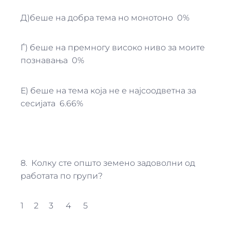
Д)беше на добра тема но монотоно 0%
Ѓ) беше на премногу високо ниво за моите
познавања 0%
Е) беше на тема која не е најсоодветна за
сесијата 6.66%
8. Колку сте општо земено задоволни од
работата по групи?
1 2 3 4 5