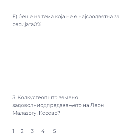
Е) беше на тема која не е најсоодветна за
сесијата0%
3. Колкустеопшто земено
задоволниодпредавањето на Леон
Малазогу, Косово?
1 2 3 4 5