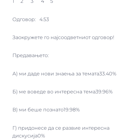
1 2 3 4 5
Одговор: 4.53
Заокружете го најсоодветниот одговор!
Предавањето:
А) ми даде нови знаења за темата33.40%
Б) ме воведе во интересна тема39.96%
В) ми беше познато19.98%
Г) придонесе да се развие интересна
дискусија0%