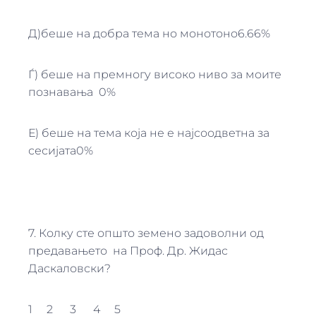
Д)беше на добра тема но монотоно6.66%
Ѓ) беше на премногу високо ниво за моите
познавања 0%
Е) беше на тема која не е најсоодветна за
сесијата0%
7. Колку сте општо земено задоволни од
предавањето на Проф. Др. Жидас
Даскаловски?
1 2 3 4 5