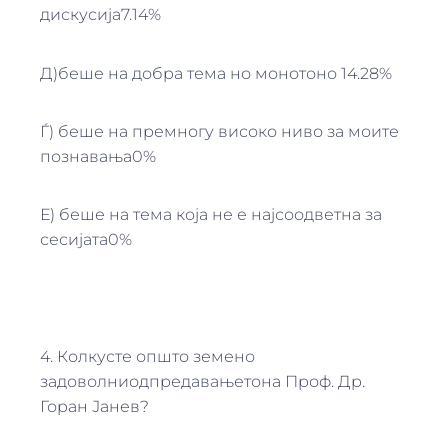
дискусија7.14%
Д)беше на добра тема но монотоно 14.28%
Ѓ) беше на премногу високо ниво за моите
познавања0%
Е) беше на тема која не е најсоодветна за
сесијата0%
4. Колкусте општо земено
задоволниодпредавањетона Проф. Др.
Горан Јанев?