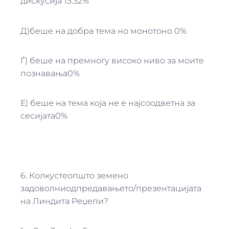
дискусија 13.32%
Д)беше на добра тема но монотоно 0%
Ѓ) беше на премногу високо ниво за моите
познавања0%
Е) беше на тема која не е најсоодветна за
сесијата0%
6. Колкустеопшто земено
задоволниодпредавањето/презентацијата
на Линдита Реџепи?