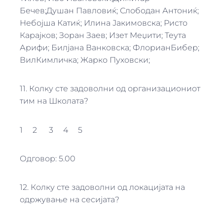
Бечев;Душан Павловиќ; Слободан Антониќ;
Небојша Катиќ; Илина Јакимовска; Ристо
Карајков; Зоран Заев; Изет Меџити; Теута
Арифи; Билјана Ванковска; ФлорианБибер;
ВилКимличка; Жарко Пуховски;
11. Колку сте задоволни од организациониот
тим на Школата?
1 2 3 4 5
Одговор: 5.00
12. Колку сте задоволни од локацијата на
одржување на сесијата?