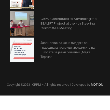
CRPM Contributes to Advancing the
BEALERT Project at the 4th Steering
Committee Meeting
Јавен повик за жени лидерки во
праведната транзицијаво рамките на
Школата за јавни политики „Мајка
Тереза“
Copyright ©2023 | CRPM – All rights reserved | Developed by
MOTION