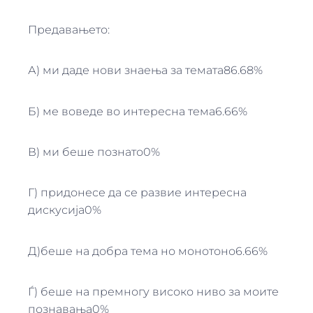
Предавањето:
А) ми даде нови знаења за темата86.68%
Б) ме воведе во интересна тема6.66%
В) ми беше познато0%
Г) придонесе да се развие интересна
дискусија0%
Д)беше на добра тема но монотоно6.66%
Ѓ) беше на премногу високо ниво за моите
познавања0%