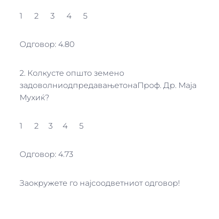
1 2 3 4 5
Одговор: 4.80
2. Колкусте општо земено
задоволниодпредавањетонаПроф. Др. Маја
Мухиќ?
1 2 3 4 5
Одговор: 4.73
Заокружете го најсоодветниот одговор!