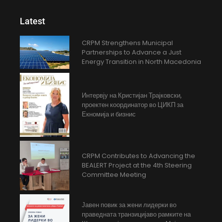
Latest
CRPM Strengthens Municipal
Partnerships to Advance a Just
Energy Transition in North Macedonia
Интервју на Кристијан Трајковски,
проектен координатор во ЦИКП за
Екномија и бизнис
CRPM Contributes to Advancing the
BEALERT Project at the 4th Steering
Committee Meeting
Јавен повик за жени лидерки во
праведната транзицијаво рамките на