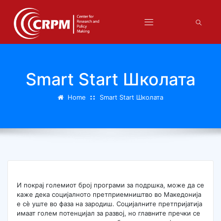
Smart Start Школата
Home
Smart Start Школата
И покрај големиот број програми за подршка, може да се
каже дека социјалното претприемништво во Македонија
е сè уште во фаза на зародиш. Социјалните претпријатија
имаат голем потенцијал за развој, но главните пречки се