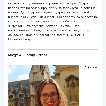
стратегиски документи за разни институции. Покрај
испораката на голем број обуки за започнување сопствен
бизнис, Д-р Андреев е еден од креаторите на повеќе
иновативни и успешни иновативни проекти во областа на
социјалното претприемништвото, меѓу кои:
“Најуспешните студенти учат од најуспешните
претприемачи”, Заедно со најуспешните студенти за
локален екoномски развој на Скопје”, STUBRAND
Macedonia и др.
Модул
4
– Софија Богева
Софија е