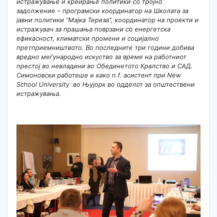
истражување и креирање политики со трој
но
задолжение
– програмски координатор на Школата за
јавн
и
политик
и
“Мајка Тереза”, координатор на проект
и
и
истражувач з
а прашања поврзани
со енергетска
ефикасност, климатск
и промени и
социјалн
о
п
ретприемништвото
.
Во последните три години доби
ва
вредно меѓународно искуство за време на работ
ниот
престој
во невладини во
Обединетото Кралство
и САД.
Симоновски
работеше и
како n.f.
а
систент
при
New
School University во Њујорк
во одделот за општествени
истражувања.