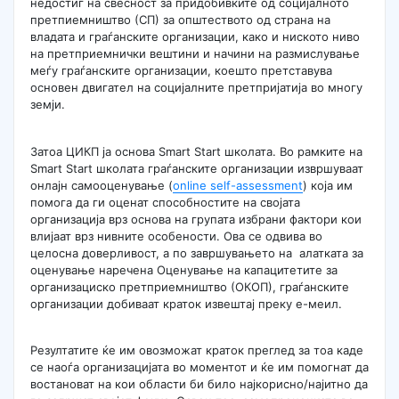
недостиг на свесност за придобивките од социјалното
претпиемништво (СП) за општеството од страна на
владата и граѓанските организации, како и ниското ниво
на претприемнички вештини и начини на размислување
меѓу граѓанските организации, коешто претставува
основен двигател на социјалните претпријатија во многу
земји.
Затоа ЦИКП ја основа Smart Start школата. Во рамките на
Smart Start школата граѓанските организации извршуваат
онлајн самооценување (
online self-assessment
) која им
помога да ги оценат способностите на својата
организација врз основа на групата избрани фактори кои
влијаат врз нивните особености. Ова се одвива во
целосна доверливост, а по завршувањето на алатката за
оценување наречена Оценување на капацитетите за
организациско претприемништво (ОКОП), граѓанските
организации добиваат краток извештај преку е-мeил.
Резултатите ќе им овозможат краток преглед за тоа каде
се наоѓа организацијата во моментот и ќе им помогнат да
востановат на кои области би било најкорисно/најитно да