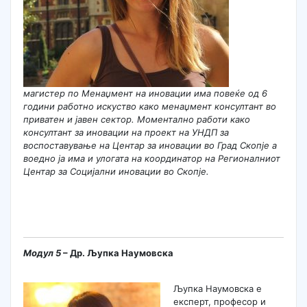
магистер по
Менаџмент на иновации има повеќе од 6
години работно искуство како менаџмент консултант во
приватен и јавен сектор. Моментално работи како
консултант за иновации на проект на УНДП за
воспоставување на Центар за иновации во Град Скопје а
воедно ја има и улогата на координатор на Регионалниот
Центар за Социјални иновации во Скопје.
Модул
5
– Др. Љупка Наумовска
Љупка Наумовска е
експерт, професор и