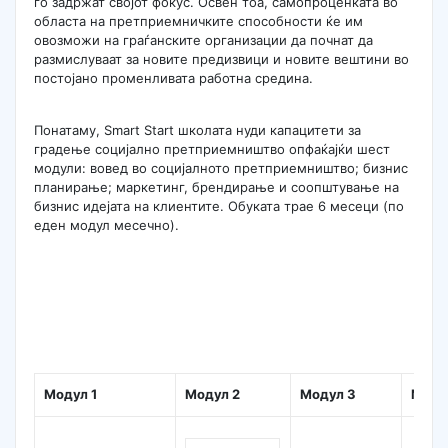
го задржат својот фокус. Освен тоа, самопроценката во
областа на претприемничките способности ќе им
овозможи на граѓанските организации да почнат да
размислуваат за новите предизвици и новите вештини во
постојано променливата работна средина.
Понатаму, Smart Start школата нуди капацитети за
градење социјално претприемништво опфаќајќи шест
модули: вовед во социјалното претприемништво; бизнис
планирање; маркетинг, брендирање и соопштување на
бизнис идејата на клиентите. Обуката трае 6 месеци (по
еден модул месечно).
Модул 1
Модул 2
Модул 3
Моду