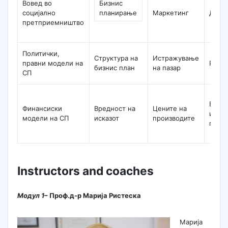
Вовед во
Бизнис
социјално
планирање
Маркетинг
Диза
претприемништво
Политички,
Структура на
Истражување
правни модели на
Реша
бизнис план
на пазар
СП
Визу
Финансиски
Вредност на
Цените на
и ра
модели на СП
исказот
производите
прик
Instructors and coaches
Модул 1
– Проф.д-р Марија Ристеска
Марија