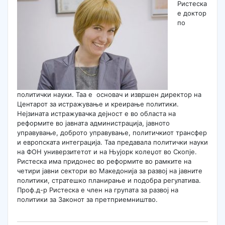
Ристеска
е доктор
по
политички науки. Таа е основач и извршен директор на
Центарот за истражување и креирање политики.
Нејзината истражувачка дејност е во областа на
реформите во јавната администрација, јавното
управување, доброто управување, политичкиот трансфер
и европската интеграција. Таа предавала политички науки
на ФОН универзитетот и на Њујорк колеџот во Скопје.
Ристеска има придонес во реформите во рамките на
четири јавни сектори во Македонија за развој на јавните
политики, стратешко планирање и подобра регулатива.
Проф.д-р Ристеска е член на групата за развој на
политики за Законот за претприемништво.