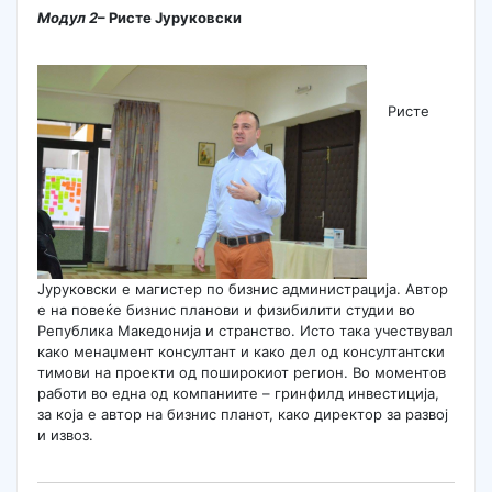
Модул
2
– Ристе Јуруковски
Ристе
Јуруковски е магистер по бизнис администрација. Автор
е на повеќе бизнис планови и физибилити студии во
Република Македонија и странство. Исто така учествувал
како менаџмент консултант и како дел од консултантски
тимови на проекти oд поширокиот регион. Во моментов
работи во една од компаниите – гринфилд инвестиција,
за која е автор на бизнис планот, како директор за развој
и извоз.