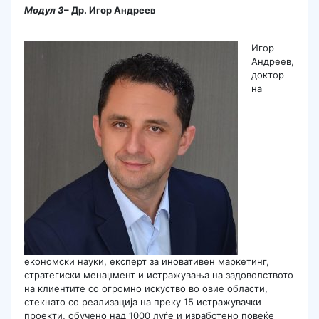
Модул
3
– Др. Игор Андреев
Игор
Андреев,
доктор
на
економски науки, експерт за иновативен маркетинг,
стратегиски менаџмент и истражувања на задоволството
на клиентите со огромно искуство во овие области,
стекнато со реализација на преку 15 истражувачки
проекти, обучено над 1000 луѓе и изработено повеќе