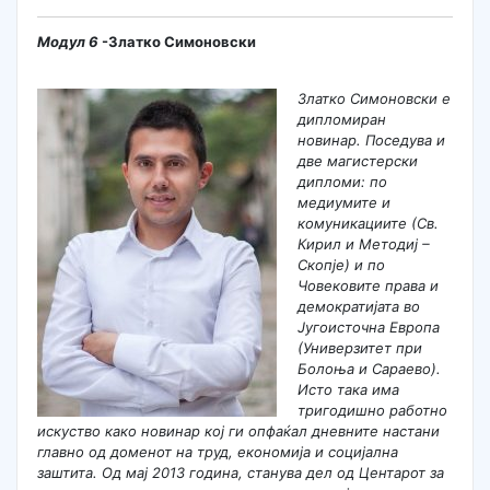
Mo
дул
6
-Златко Симоновски
Златко Симоновски
е
дипл
омиран
новинар.
П
оседува и
две
магистерски
дипломи:
п
о
медиумите и
комуникациите (Св.
Кирил и Методиј –
Скопје) и
по
Ч
овековите права и
демократијата во
Југоисточна Европа
(
У
ниверзитет
при
Болоња и Сараево)
.
Исто така има
тригодишно работно
искуство како
новинар
кој ги опфаќа
л
дневните настани
главно
од
доменот на труд, економија и социјална
заштита. Од мај 2013 година, станува дел од Центарот за