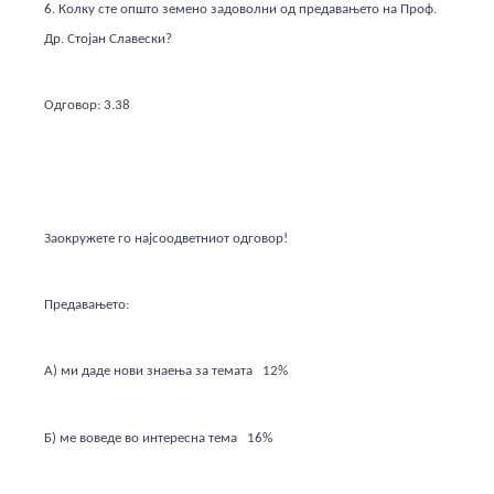
6. Колку сте општо земено задоволни од предавањето на Проф.
Др. Стојан Славески?
Одговор: 3.38
Заокружете го најсоодветниот одговор!
Предавањето:
А) ми даде нови знаења за темата 12%
Б) ме воведе во интересна тема 16%