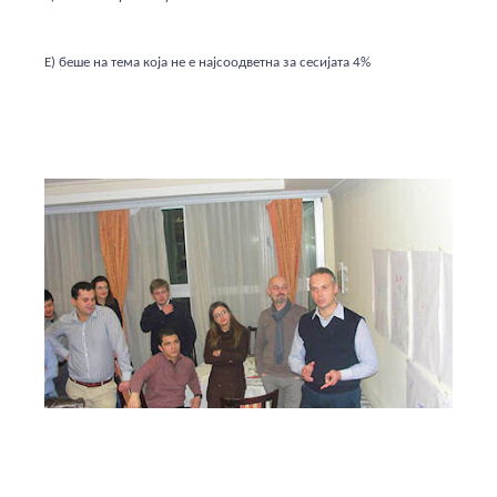
Е) беше на тема која не е најсоодветна за сесијата 4%