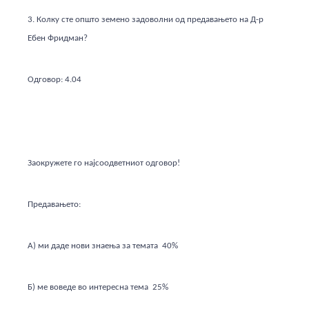
3. Колку сте општо земено задоволни од предавањето на Д-р
Ебен Фридман?
Одговор: 4.04
Заокружете го најсоодветниот одговор!
Предавањето:
А) ми даде нови знаења за темата 40%
Б) ме воведе во интересна тема 25%