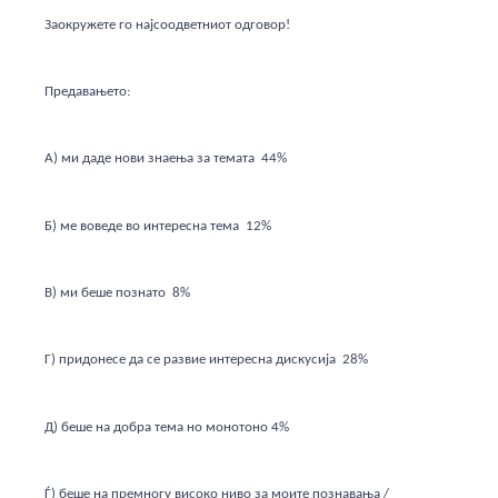
Заокружете го најсоодветниот одговор!
Предавањето:
А) ми даде нови знаења за темата 44%
Б) ме воведе во интересна тема 12%
В) ми беше познато 8%
Г) придонесе да се развие интересна дискусија 28%
Д) беше на добра тема но монотоно 4%
Ѓ) беше на премногу високо ниво за моите познавања /