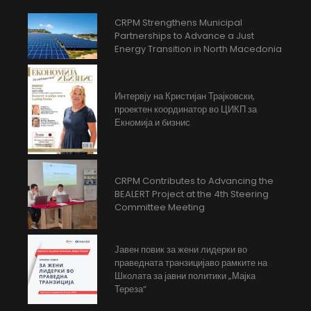
CRPM Strengthens Municipal
Partnerships to Advance a Just
Energy Transition in North Macedonia
Интервју на Кристијан Трајковски,
проектен координатор во ЦИКП за
Екномија и бизнис
CRPM Contributes to Advancing the
BEALERT Project at the 4th Steering
Committee Meeting
Јавен повик за жени лидерки во
праведната транзицијаво рамките на
Школата за јавни политики „Мајка
Тереза“