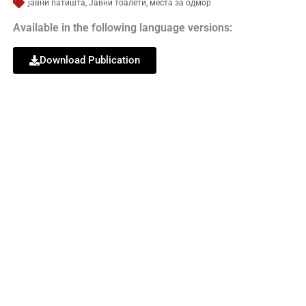
јавни патишта
,
Јавни тоалети
,
места за одмор
Available in the following language versions:
Download Publication