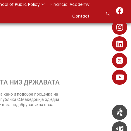
hool of Public Policy
Financial Academy
Contact
ШТА НИЗ ДРЖАВАТА
а како и подобра проценка на
епублика С.Македонија од една
ните за подобрување на оваа