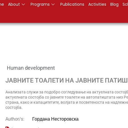
me
About
Programs
Publications
Activities
Blog
Sc
Human development
ЈАВНИТЕ ТОАЛЕТИ НА ЈАВНИТЕ ПАТИ
Анализата служи за подобро согледување на актуелната состојб
актуелната состојба со јавните тоалети на автопатиштата низ Р
страна, како и капацитетите, волјата и посветеноста на надлеж
состојба.
Гордана Несторовска
Author/s: