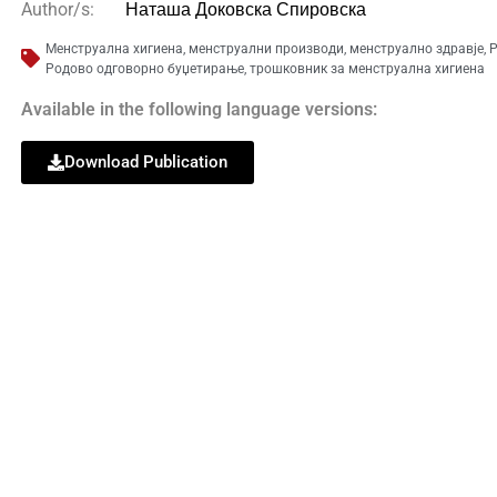
Наташа Доковска Спировска
Author/s:
Менструална хигиена
,
менструални производи
,
менструално здравје
,
Р
Родово одговорно буџетирање
,
трошковник за менструална хигиена
Available in the following language versions:
Download Publication