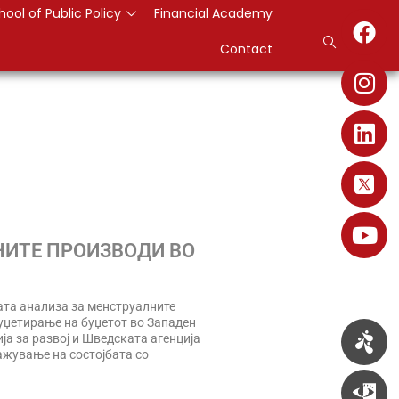
hool of Public Policy
Financial Academy
Contact
ИТЕ ПРОИЗВОДИ ВО
ата анализа за менструалните
уџетирање на буџетот во Западен
а за развој и Шведската агенција
лажување на состојбата со