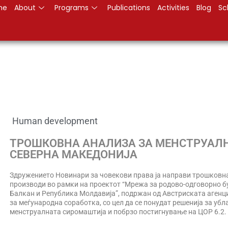
me
About
Programs
Publications
Activities
Blog
Sc
Human development
ТРОШКОВНА АНАЛИЗА ЗА МЕНСТРУАЛН
СЕВЕРНА МАКЕДОНИЈА
Здружението Новинари за човекови права ја направи трошковн
производи во рамки на проектот “Мрежа за родово-одговорно б
Балкан и Република Молдавија”, подржан од Австриската агенциј
за меѓународна соработка, со цел да се понудат решенија за уб
менструалната сиромаштија и побрзо постигнување на ЦОР 6.2.