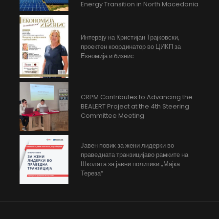
Energy Transition in North Macedonia
Интервју на Кристијан Трајковски,
проектен координатор во ЦИКП за
Екномија и бизнис
CRPM Contributes to Advancing the
BEALERT Project at the 4th Steering
Committee Meeting
Јавен повик за жени лидерки во
праведната транзицијаво рамките на
Школата за јавни политики „Мајка
Тереза“