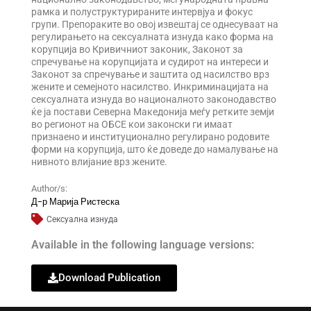
рамка и полуструктурираните интервјуа и фокус
групи. Препораките во овој извештај се однесуваат на
регулирањето на сексуалната изнуда како форма на
корупција во Кривичниот законик, Законот за
спречување на корупцијата и судирот на интереси и
Законот за спречување и заштита од насилство врз
жените и семејното насилство. Инкриминацијата на
сексуалната изнуда во националното законодавство
ќе ја постави Северна Македонија меѓу ретките земји
во регионот на ОБСЕ кои законски ги имаат
признаено и институционално регулирано родовите
форми на корупција, што ќе доведе до намалување на
нивното влијание врз жените.
Author/s:
Д-р Марија Ристеска
Сексуална изнуда
Available in the following language versions:
Download Publication