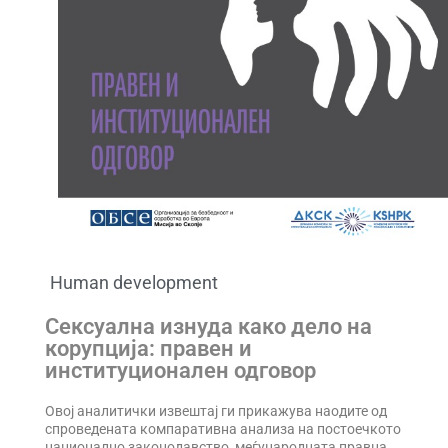
Human development
Сексуална изнуда како дело на
корупција: правен и
институционален одговор
Овој аналитички извештај ги прикажува наодите од
спроведената компаративна анализа на постоечкото
национално законодавство, меѓународната правна